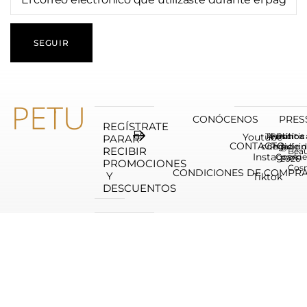
SEGUIR
CONÓCENOS
PRES
REGÍSTRATE
Youtube
Terninos
Aviso
Política
Polític
PARAR
CONTACTO
condicion
Legal
Privaci
de
©
RECIBIR
Bea
Instagram
Cookie
2026
PROMOCIONES
Cos
CONDICIONES DE COMPRA
Y
Tiktok
DESCUENTOS