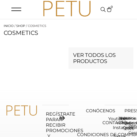
0
INICIO
/
SHOP
/ COSMETICS
COSMETICS
VER TODOS LOS
PRODUCTOS
CONÓCENOS
PRES
REGÍSTRATE
Youtube
Terninos
Aviso
Política
Polític
PARAR
CONTACTO
condicion
Legal
Privaci
de
©
RECIBIR
Bea
Instagram
Cookie
2026
PROMOCIONES
Cos
CONDICIONES DE COMPRA
Y
Tiktok