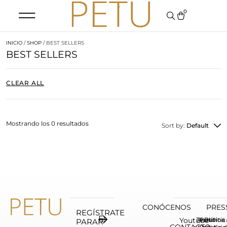
0
INICIO
/
SHOP
/ BEST SELLERS
BEST SELLERS
CLEAR ALL
Mostrando los 0 resultados
Sort by:
Default
CONÓCENOS
PRES
REGÍSTRATE
Youtube
Terninos
Aviso
Política
Polític
PARAR