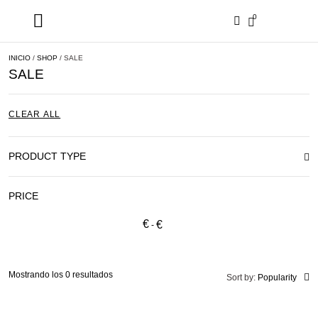
0
MY ACCOUNT
ORDER STATUS
NEW ARRIVALS
ON SALE NOW
INICIO
/
SHOP
/ SALE
SALE
CLEAR ALL
PRODUCT TYPE
PRICE
€
€
Mostrando los 0 resultados
Sort by:
Popularity